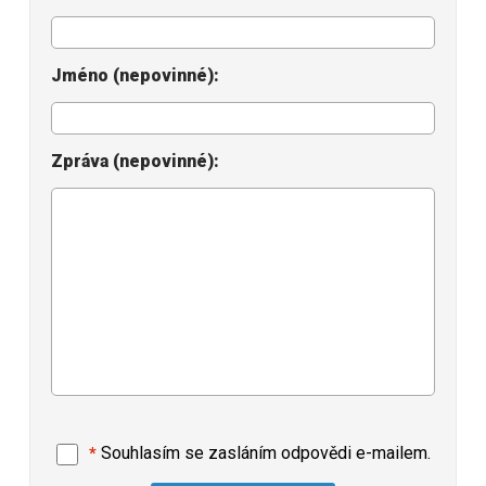
Kurzy
Jméno (nepovinné):
Recenze zákazníků
FAQ
Zpráva (nepovinné):
Nápověda
EULA
Souhlasím se zasláním odpovědi e-mailem.
*