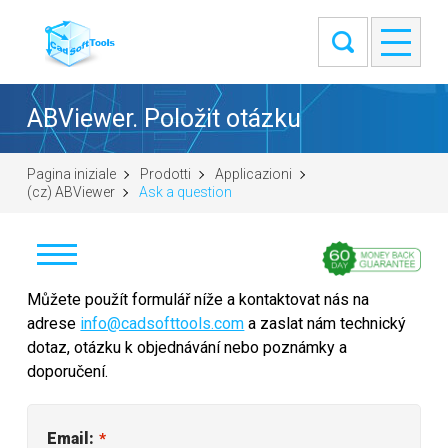
ABViewer. Položit otázku
Pagina iniziale
Prodotti
Applicazioni
(cz) ABViewer
Ask a question
Stáhnout
Můžete použít formulář níže a kontaktovat nás na
adrese
info@cadsofttools.com
a zaslat nám technický
Koupit
dotaz, otázku k objednávání nebo poznámky a
doporučení.
Položit otázku
Snímky obrazovky
Email:
*