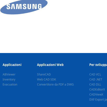
Applicazioni
Applicazioni Web
Per svilupp
ABViewer
ShareCAD
CAD VCL
Inventory
Web CAD SDK
CAD .NET
Evacuation
Convertitore da PDF a DWG
CAD DLL
CADEditorX
CADViewX
DXF Export J