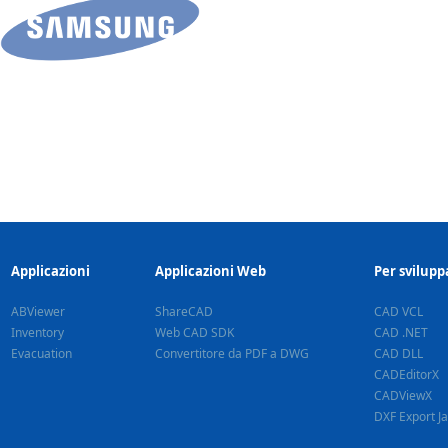
Applicazioni
Applicazioni Web
Per svilupp
ABViewer
ShareCAD
CAD VCL
Inventory
Web CAD SDK
CAD .NET
Evacuation
Convertitore da PDF a DWG
CAD DLL
CADEditorX
CADViewX
DXF Export J