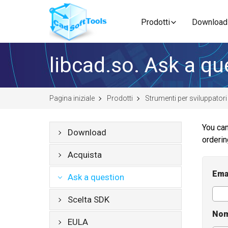
Prodotti
Download
libcad.so. Ask a qu
Pagina iniziale
Prodotti
Strumenti per sviluppatori
You can
Download
orderi
Acquista
Ema
Ask a question
Scelta SDK
Nom
EULA