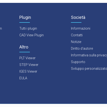
Plugin
Società
rm
Tutti i plugin
Informazioni
CAD View Plugin
Contatti
Notizie
Altro
Diritto d‘autore
Informativa sulla privac
PLT Viewer
Supporto
STEP Viewer
Sviluppo personalizzat
IGES Viewer
EULA