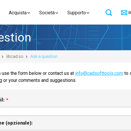
i
Acquista
Società
Supporto
estion
libcad.so
Ask a question
 use the form below or contact us at
info@cadsofttools.com
to 
ng or your comments and suggestions.
il:
*
e (opzionale):