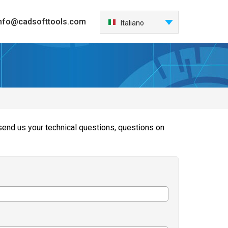
nfo@cadsofttools.com
Italiano
English
Deutsch
Français
日本語
Español
한국어
send us your technical questions, questions on
Nederlands
Português
中国